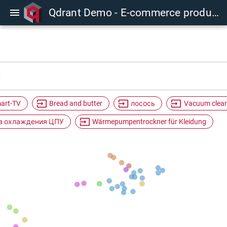
Qdrant Demo - E-commerce products categorization
menu
input
input
input
art-TV
Bread and butter
лосось
Vacuum clea
input
а охлаждения ЦПУ
Wärmepumpentrockner für Kleidung